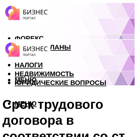
ФОРЕКС
БИЗНЕС ПЛАНЫ
КРЕДИТЫ
НАЛОГИ
НЕДВИЖИМОСТЬ
МЕНЮ
ЮРИДИЧЕСКИЕ ВОПРОСЫ
Срок трудового
МЕНЮ
договора в
соответствии со ст.