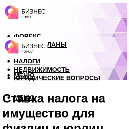
ФОРЕКС
БИЗНЕС ПЛАНЫ
КРЕДИТЫ
НАЛОГИ
НЕДВИЖИМОСТЬ
МЕНЮ
ЮРИДИЧЕСКИЕ ВОПРОСЫ
Ставка налога на
МЕНЮ
имущество для
физлиц и юрлиц