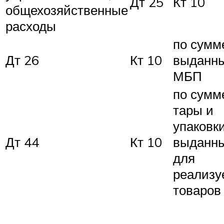
Дт 25
Кт 10
общехозяйственные
расходы
по сумм
Дт 26
Кт 10
выданн
МБП
по сумм
тары и
упаковки
Дт 44
Кт 10
выданн
для
реализ
товаров