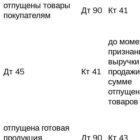
отпущены товары
Дт 90
Кт 41
покупателям
до моме
признан
выручки
Дт 45
Кт 41
продажи
сумме
отпуще
товаров
отпущена готовая
продукция
Дт 90
Кт 43