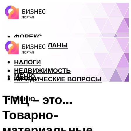
ФОРЕКС
БИЗНЕС ПЛАНЫ
КРЕДИТЫ
НАЛОГИ
НЕДВИЖИМОСТЬ
МЕНЮ
ЮРИДИЧЕСКИЕ ВОПРОСЫ
ТМЦ – это…
МЕНЮ
Товарно-
материальные