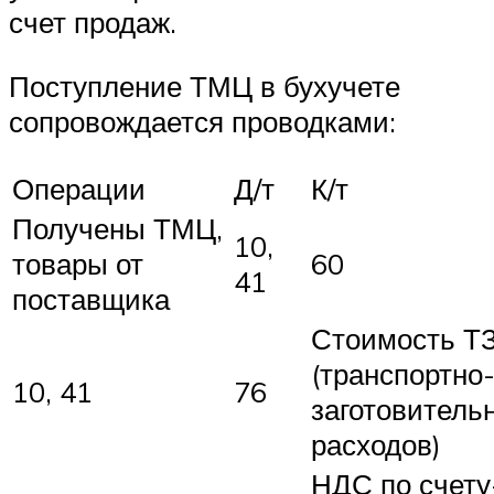
счет продаж.
Поступление ТМЦ в бухучете
сопровождается проводками:
Операции
Д/т
К/т
Получены ТМЦ,
10,
товары от
60
41
поставщика
Стоимость Т
(транспортно
10, 41
76
заготовитель
расходов)
НДС по счету