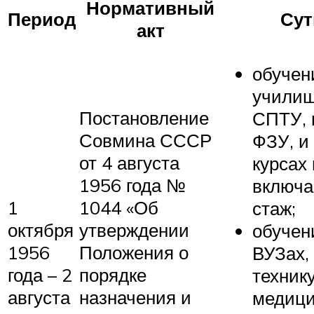
Нормативный
Период
Сут
акт
обучен
училищ
Постановление
СПТУ, 
Совмина СССР
ФЗУ, и
от 4 августа
курсах 
1956 года №
включа
1
1044 «Об
стаж;
октября
утверждении
обучен
1956
Положения о
ВУЗах,
года – 2
порядке
техник
августа
назначения и
медици