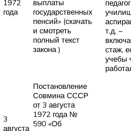
1972
выплаты
педаго
года
государственных
училищ
пенсий» (скачать
аспира
и смотреть
т.д. –
полный текст
включа
закона )
стаж, е
учебы 
работа
Постановление
Совмина СССР
от 3 августа
1972 года №
3
590 «Об
августа