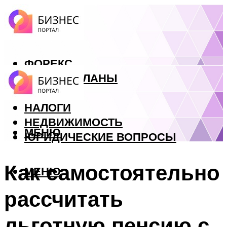
ФОРЕКС
БИЗНЕС ПЛАНЫ
КРЕДИТЫ
НАЛОГИ
НЕДВИЖИМОСТЬ
МЕНЮ
ЮРИДИЧЕСКИЕ ВОПРОСЫ
Как самостоятельно
МЕНЮ
рассчитать
льготную пенсию с