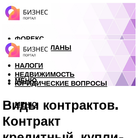
ФОРЕКС
БИЗНЕС ПЛАНЫ
КРЕДИТЫ
НАЛОГИ
НЕДВИЖИМОСТЬ
МЕНЮ
ЮРИДИЧЕСКИЕ ВОПРОСЫ
Виды контрактов.
МЕНЮ
Контракт
кредитный, купли-