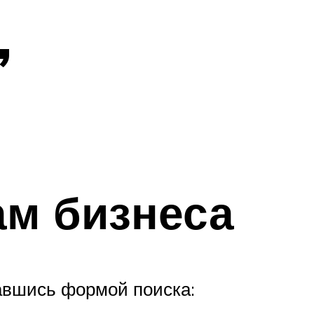
,
ам бизнеса
авшись формой поиска: