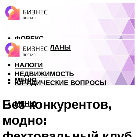
ФОРЕКС
БИЗНЕС ПЛАНЫ
КРЕДИТЫ
НАЛОГИ
НЕДВИЖИМОСТЬ
МЕНЮ
ЮРИДИЧЕСКИЕ ВОПРОСЫ
Без конкурентов,
МЕНЮ
модно:
фехтовальный клуб