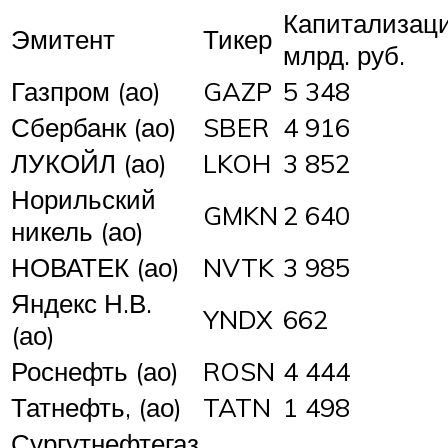
Капитализаци
Эмитент
Тикер
млрд. руб.
Газпром (ао)
GAZP
5 348
Сбербанк (ао)
SBER
4 916
ЛУКОЙЛ (ао)
LKOH
3 852
Норильский
GMKN
2 640
никель (ао)
НОВАТЕК (ао)
NVTK
3 985
Яндекс Н.В.
YNDX
662
(ао)
Роснефть (ао)
ROSN
4 444
Татнефть, (ао)
TATN
1 498
Сургутнефтегаз