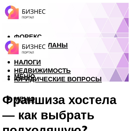
ФОРЕКС
БИЗНЕС ПЛАНЫ
КРЕДИТЫ
НАЛОГИ
НЕДВИЖИМОСТЬ
МЕНЮ
ЮРИДИЧЕСКИЕ ВОПРОСЫ
Франшиза хостела
МЕНЮ
— как выбрать
подходящую?