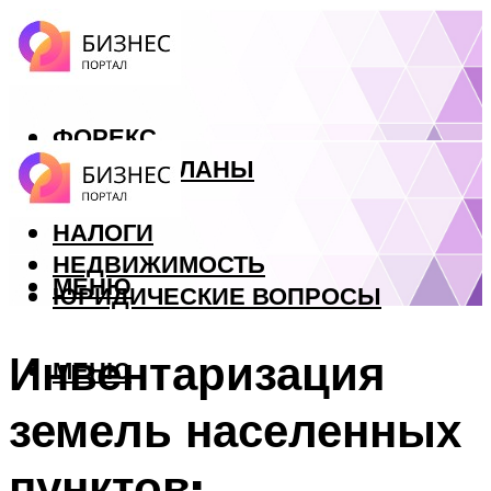
ФОРЕКС
БИЗНЕС ПЛАНЫ
КРЕДИТЫ
НАЛОГИ
НЕДВИЖИМОСТЬ
МЕНЮ
ЮРИДИЧЕСКИЕ ВОПРОСЫ
Инвентаризация
МЕНЮ
земель населенных
пунктов: