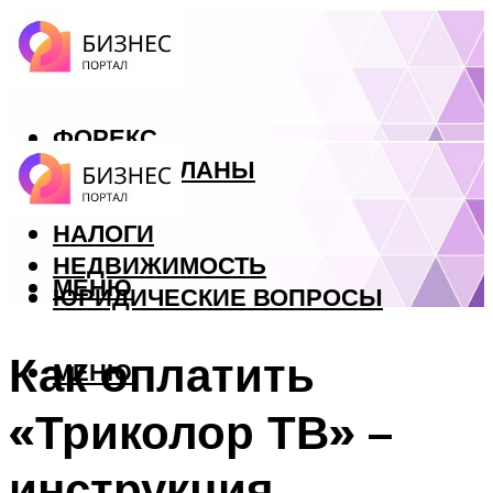
ФОРЕКС
БИЗНЕС ПЛАНЫ
КРЕДИТЫ
НАЛОГИ
НЕДВИЖИМОСТЬ
МЕНЮ
ЮРИДИЧЕСКИЕ ВОПРОСЫ
Как оплатить
МЕНЮ
«Триколор ТВ» –
инструкция