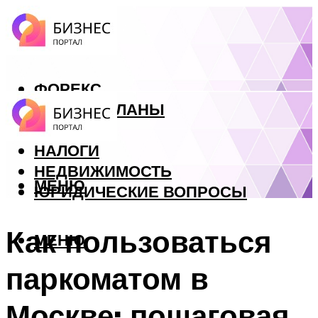
ФОРЕКС
БИЗНЕС ПЛАНЫ
КРЕДИТЫ
НАЛОГИ
НЕДВИЖИМОСТЬ
МЕНЮ
ЮРИДИЧЕСКИЕ ВОПРОСЫ
Как пользоваться
МЕНЮ
паркоматом в
Москве: пошаговая