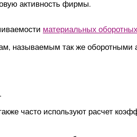
ловую активность фирмы.
ачиваемости
материальных оборотных
ам, называемым так же оборотными а
.
 также часто используют расчет коэ