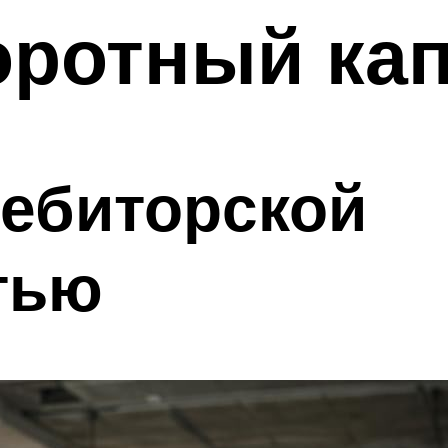
оротный ка
дебиторской
тью