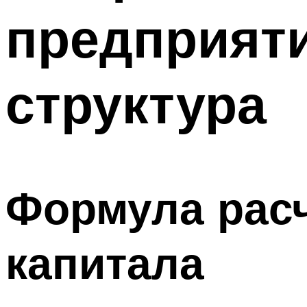
предприяти
структура
Формула расч
капитала