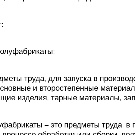
:
полуфабрикаты;
меты труда, для запуска в производ
сновные и второстепенные материалы
щие изделия, тарные материалы, за
фабрикаты – это предметы труда, в 
в процессе обработки или сборки, п