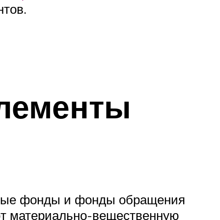
нтов.
элементы
тные фонды и фонды обращения
яют материально-вещественную