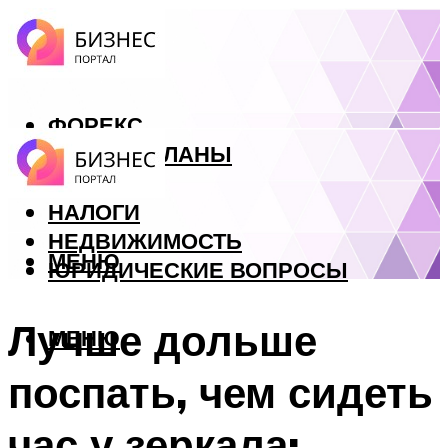
ФОРЕКС
БИЗНЕС ПЛАНЫ
КРЕДИТЫ
НАЛОГИ
НЕДВИЖИМОСТЬ
МЕНЮ
ЮРИДИЧЕСКИЕ ВОПРОСЫ
Лучше дольше
МЕНЮ
поспать, чем сидеть
час у зеркала: