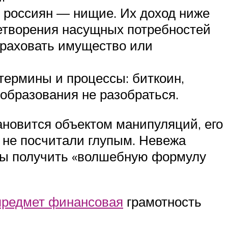
. россиян — нищие. Их доход ниже
летворения насущных потребностей
траховать имущество или
термины и процессы: биткоин,
 образования не разобраться.
ановится объектом манипуляций, его
о не посчитали глупым. Невежа
 бы получить «волшебную формулу
предмет финансовая
грамотность