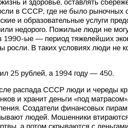
 жизнь и здоровье, оставлять сбереж
осли в СССР, где не было рыночных 
ские и образовательные услуги пред
или недорого. Пожилые люди не могу
 1990-ые — период тяжелейших экон
ы росли. В таких условиях люди не к
ил 25 рублей, а 1994 году — 450.
сле распада СССР люди и череды кр
анков и хранит деньги «под матрасом
пления. Создатели финансовых пира
анывают людей. Мошенники втираются
твы, а потом скрываются с деньгами