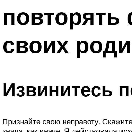
повторять
своих роди
Извинитесь п
Признайте свою неправоту. Скажите 
знала, как иначе. Я действовала ис