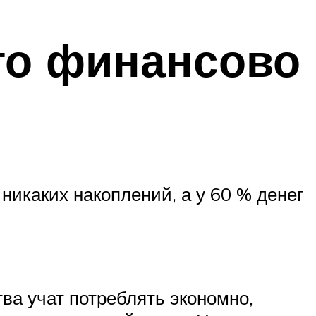
то финансово
никаких накоплений, а у 60 % денег
ва учат потреблять экономно,