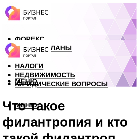
ФОРЕКС
БИЗНЕС ПЛАНЫ
КРЕДИТЫ
НАЛОГИ
НЕДВИЖИМОСТЬ
МЕНЮ
ЮРИДИЧЕСКИЕ ВОПРОСЫ
Что такое
МЕНЮ
филантропия и кто
такой филантроп