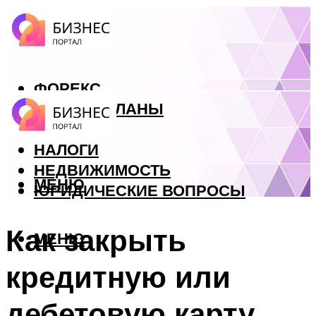
ФОРЕКС
БИЗНЕС ПЛАНЫ
КРЕДИТЫ
НАЛОГИ
НЕДВИЖИМОСТЬ
МЕНЮ
ЮРИДИЧЕСКИЕ ВОПРОСЫ
Как закрыть
МЕНЮ
кредитную или
дебетовую карту