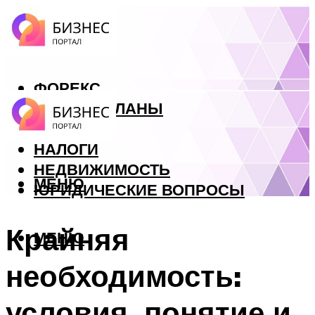
ФОРЕКС
БИЗНЕС ПЛАНЫ
КРЕДИТЫ
НАЛОГИ
НЕДВИЖИМОСТЬ
МЕНЮ
ЮРИДИЧЕСКИЕ ВОПРОСЫ
Крайняя
МЕНЮ
необходимость:
условия, понятие и