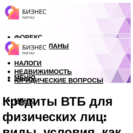
ФОРЕКС
БИЗНЕС ПЛАНЫ
КРЕДИТЫ
НАЛОГИ
НЕДВИЖИМОСТЬ
МЕНЮ
ЮРИДИЧЕСКИЕ ВОПРОСЫ
Кредиты ВТБ для
МЕНЮ
физических лиц:
виды, условия, как