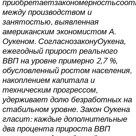
приобретает
закономерность
соот
между производством и
занятостью, выявленная
американским экономистом А.
Оукеном. Согласно
закону
Оукена,
ежегодный прирост реального
ВВП на уровне примерно 2,7 %,
обусловленный ростом населения,
накоплением капитала и
техническим прогрессом,
удерживает долю безработных на
стабильном уровне. Закон Оукена
гласит: каждые дополнительные
два процента прироста ВВП