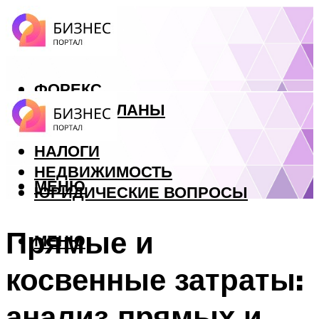
ФОРЕКС
БИЗНЕС ПЛАНЫ
КРЕДИТЫ
НАЛОГИ
НЕДВИЖИМОСТЬ
МЕНЮ
ЮРИДИЧЕСКИЕ ВОПРОСЫ
Прямые и
МЕНЮ
косвенные затраты:
анализ прямых и