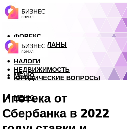
ФОРЕКС
БИЗНЕС ПЛАНЫ
КРЕДИТЫ
НАЛОГИ
НЕДВИЖИМОСТЬ
МЕНЮ
ЮРИДИЧЕСКИЕ ВОПРОСЫ
Ипотека от
МЕНЮ
Сбербанка в 2022
году: ставки и