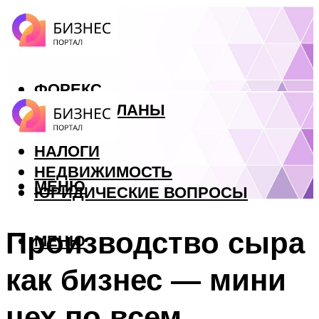
ФОРЕКС
БИЗНЕС ПЛАНЫ
КРЕДИТЫ
НАЛОГИ
НЕДВИЖИМОСТЬ
МЕНЮ
ЮРИДИЧЕСКИЕ ВОПРОСЫ
Производство сыра
МЕНЮ
как бизнес — мини
цех по всем