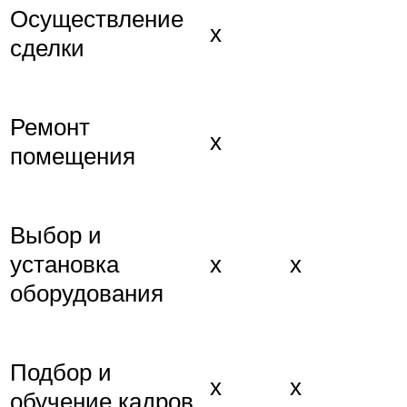
Осуществление
х
сделки
Ремонт
х
помещения
Выбор и
установка
х
х
оборудования
Подбор и
х
х
обучение кадров