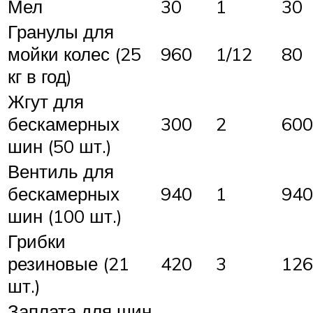
Мел
30
1
30
Гранулы для
мойки колес (25
960
1/12
80
кг в год)
Жгут для
бескамерных
300
2
600
шин (50 шт.)
Вентиль для
бескамерных
940
1
940
шин (100 шт.)
Грибки
резиновые (21
420
3
126
шт.)
Заплата для шин