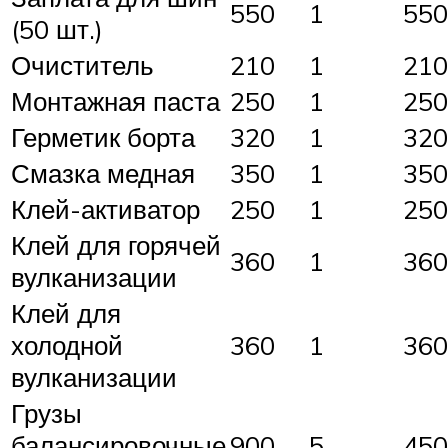
550
1
550
(50 шт.)
Очиститель
210
1
210
Монтажная паста
250
1
250
Герметик борта
320
1
320
Смазка медная
350
1
350
Клей-активатор
250
1
250
Клей для горячей
360
1
360
вулканизации
Клей для
холодной
360
1
360
вулканизации
Грузы
балансировочные
900
5
450