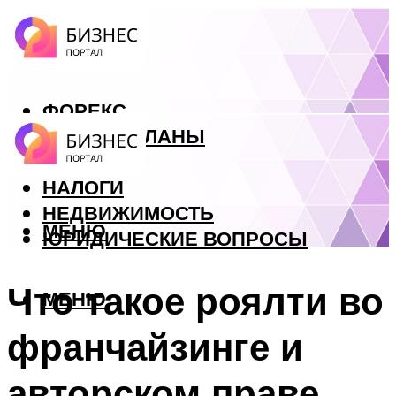
ФОРЕКС
БИЗНЕС ПЛАНЫ
КРЕДИТЫ
НАЛОГИ
НЕДВИЖИМОСТЬ
МЕНЮ
ЮРИДИЧЕСКИЕ ВОПРОСЫ
Что такое роялти во
МЕНЮ
франчайзинге и
авторском праве