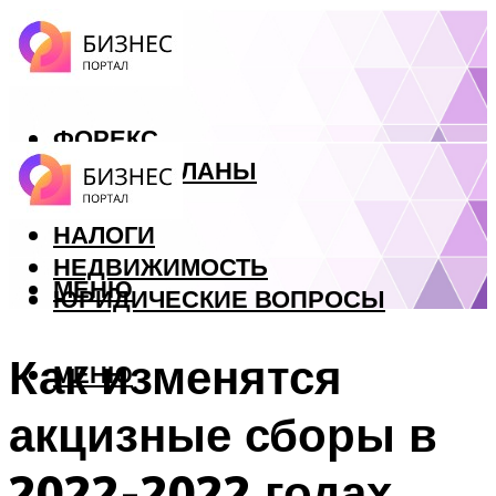
ФОРЕКС
БИЗНЕС ПЛАНЫ
КРЕДИТЫ
НАЛОГИ
НЕДВИЖИМОСТЬ
МЕНЮ
ЮРИДИЧЕСКИЕ ВОПРОСЫ
Как изменятся
МЕНЮ
акцизные сборы в
2022-2022 годах