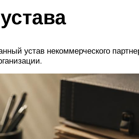
устава
нный устав некоммерческого партнер
рганизации.