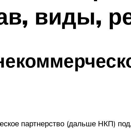
тав, виды, р
некоммерческ
еское партнерство (дальше НКП) под