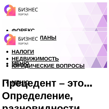
ФОРЕКС
БИЗНЕС ПЛАНЫ
КРЕДИТЫ
НАЛОГИ
НЕДВИЖИМОСТЬ
МЕНЮ
ЮРИДИЧЕСКИЕ ВОПРОСЫ
Прецедент – это…
МЕНЮ
Определение,
разновидности.