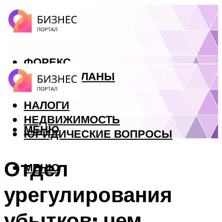
ФОРЕКС
БИЗНЕС ПЛАНЫ
КРЕДИТЫ
НАЛОГИ
НЕДВИЖИМОСТЬ
МЕНЮ
ЮРИДИЧЕСКИЕ ВОПРОСЫ
Отдел
МЕНЮ
урегулирования
убытков: чем