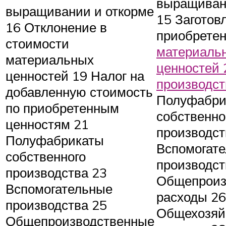
выращиван
выращивании и откорме
15 Заготов
16 Отклонение в
приобрете
стоимости
материаль
материальных
ценностей 
ценностей 19 Налог на
производст
добавленную стоимость
Полуфабри
по приобретенным
собственно
ценностям 21
производст
Полуфабрикаты
Вспомогат
собственного
производст
производства 23
Общепроиз
Вспомогательные
расходы 26
производства 25
Общехозяй
Общепроизводственные