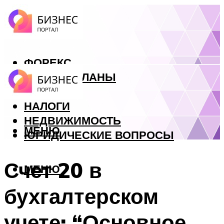
ФОРЕКС
БИЗНЕС ПЛАНЫ
КРЕДИТЫ
НАЛОГИ
НЕДВИЖИМОСТЬ
МЕНЮ
ЮРИДИЧЕСКИЕ ВОПРОСЫ
Счет 20 в
МЕНЮ
бухгалтерском
учете: “Основное