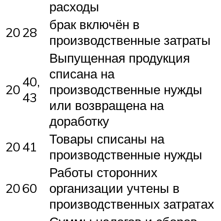
расходы
брак включён в
20
28
производственные затраты
Выпущенная продукция
списана на
40,
20
производственные нужды
43
или возвращена на
доработку
Товары списаны на
20
41
производственные нужды
Работы сторонних
20
60
организации учтены в
производственных затратах