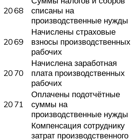
Суммы налогов и сборов
20
68
списаны на
производственные нужды
Начислены страховые
20
69
взносы производственных
рабочих
Начислена заработная
20
70
плата производственных
рабочих
Оплачены подотчётные
20
71
суммы на
производственные нужды
Компенсация сотруднику
затрат производственного