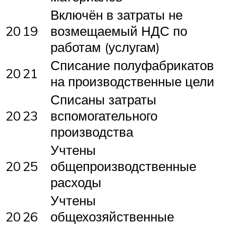
Включён в затраты не
20
19
возмещаемый НДС по
работам (услугам)
Списание полуфабрикатов
20
21
на производственные цели
Списаны затраты
20
23
вспомогательного
производства
Учтены
20
25
общепроизводственные
расходы
Учтены
20
26
общехозяйственные