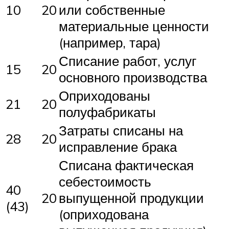
10
20
или собственные
материальные ценности
(например, тара)
Списание работ, услуг
15
20
основного производства
Оприходованы
21
20
полуфабрикаты
Затраты списаны на
28
20
исправление брака
Списана фактическая
себестоимость
40
20
выпущенной продукции
(43)
(оприходована