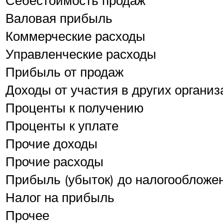
Себестоимость продаж
Валовая прибыль
Коммерческие расходы
Управленческие расходы
Прибыль от продаж
Доходы от участия в других органи
Проценты к получению
Проценты к уплате
Прочие доходы
Прочие расходы
Прибыль (убыток) до налогообложе
Налог на прибыль
Прочее