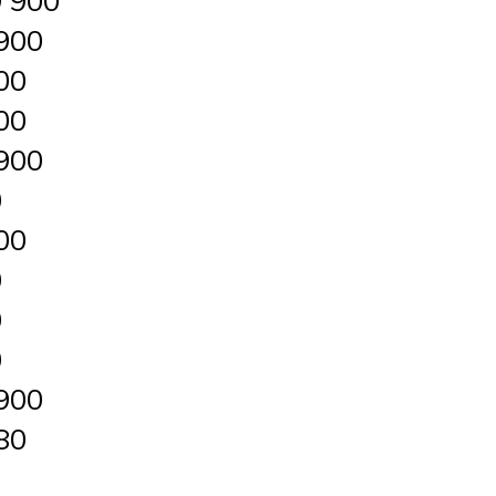
 900
900
00
00
900
0
00
0
0
0
900
80