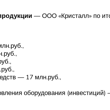
продукции
— ООО «Кристалл» по ито
лн.руб.,
.руб.,
уб.,
руб.,
едств — 17 млн.руб.,
овления оборудования (инвестиций) 